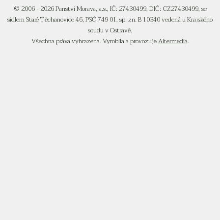
© 2006 - 2026 Panství Morava, a.s., IČ: 27430499, DIČ: CZ27430499, se
sídlem Staré Těchanovice 46, PSČ 749 01, sp. zn. B 10340 vedená u Krajského
soudu v Ostravě.
Všechna práva vyhrazena. Vyrobila a provozuje
Altermedia
.